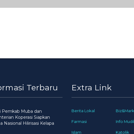
ormasi Terbaru
Extra Link
Berita Lokal
Biz&Mark
gi Pemkab Muba dan
erian Koperasi Siapkan
Farmasi
Info Mudi
 Nasional Hilirisasi Kelapa
Islam
Katolik