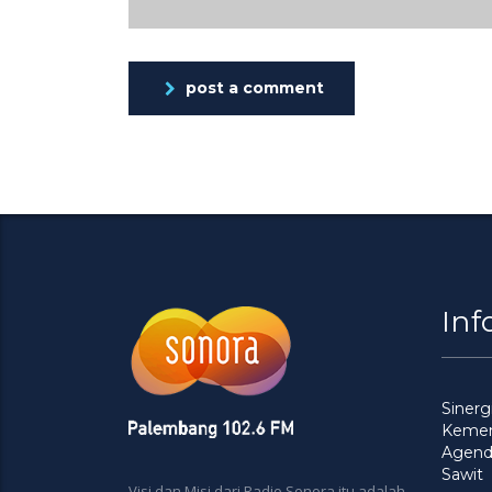
post a comment
Inf
Siner
Kement
Agenda
Sawit
Visi dan Misi dari Radio Sonora itu adalah